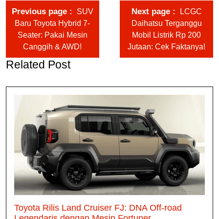
Previous page
Next page
SUV
LCGC
Baru Toyota Hybrid 7-
Daihatsu Terganggu
Seater: Pakai Mesin
Mobil Listrik Rp 200
Canggih & AWD!
Jutaan: Cek Faktanya!
Related Post
Toyota Rilis Land Cruiser FJ: DNA Off-road
Legendaris dengan Mesin Fortuner