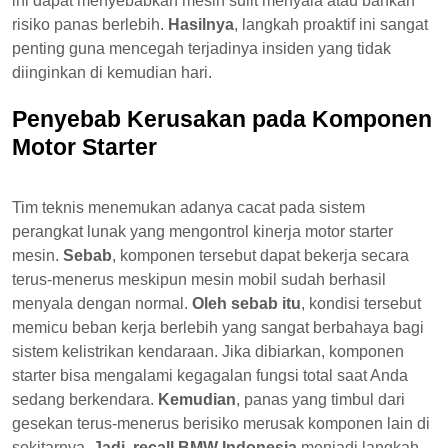
ini dapat menyebabkan mesin sulit menyala atau bahkan
risiko panas berlebih.
Hasilnya
, langkah proaktif ini sangat
penting guna mencegah terjadinya insiden yang tidak
diinginkan di kemudian hari.
Penyebab Kerusakan pada Komponen
Motor Starter
Tim teknis menemukan adanya cacat pada sistem
perangkat lunak yang mengontrol kinerja motor starter
mesin.
Sebab
, komponen tersebut dapat bekerja secara
terus-menerus meskipun mesin mobil sudah berhasil
menyala dengan normal.
Oleh sebab itu
, kondisi tersebut
memicu beban kerja berlebih yang sangat berbahaya bagi
sistem kelistrikan kendaraan. Jika dibiarkan, komponen
starter bisa mengalami kegagalan fungsi total saat Anda
sedang berkendara.
Kemudian
, panas yang timbul dari
gesekan terus-menerus berisiko merusak komponen lain di
sekitarnya.
Jadi
,
recall BMW Indonesia
menjadi langkah