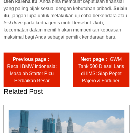
Oleh karena itu
, Anda bisa membuat keputusan finansial
yang paling bijak sesuai dengan kebutuhan pribadi.
Selain
itu
, jangan lupa untuk melakukan uji coba berkendara atau
test drive
pada kedua jenis mobil tersebut.
Jadi
,
kecermatan dalam memilih akan memberikan kepuasan
maksimal bagi Anda sebagai pemilik kendaraan baru.
Previous page
Next page
GWM
Recall BMW Indonesia:
Tank 500 Diesel Laris
Masalah Starter Picu
di IIMS: Siap Pepet
Perbaikan Besar
Pajero & Fortuner!
Related Post