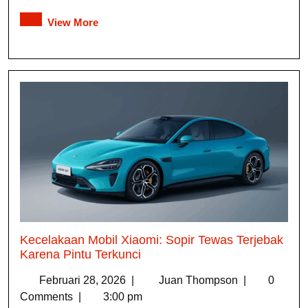
View More
Kecelakaan Mobil Xiaomi: Sopir Tewas Terjebak
Karena Pintu Terkunci
Februari 28, 2026
|
Juan Thompson
|
0
Comments
|
3:00 pm