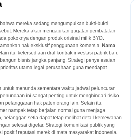
a
 bahwa mereka sedang mengumpulkan bukti-bukti
ersebut. Mereka akan mengajukan gugatan pembatalan
ada pokoknya dengan produk orisinal milik BYD.
amankan hak eksklusif penggunaan komersial
Nama
ain itu, ketersediaan draf kontrak investasi pabrik baru
bangun bisnis jangka panjang. Strategi penyelesaian
i prioritas utama legal perusahaan guna mendapat
ih untuk menunda sementara waktu jadwal peluncuran
 penundaan ini sangat penting untuk menghindari risiko
an pelanggaran hak paten orang lain. Selain itu,
amer nampak tetap berjalan normal guna menjaga
 pelanggan setia dapat tetap melihat detail kemewahan
an selesai digelar. Strategi komunikasi publik yang
positif reputasi merek di mata masyarakat Indonesia.