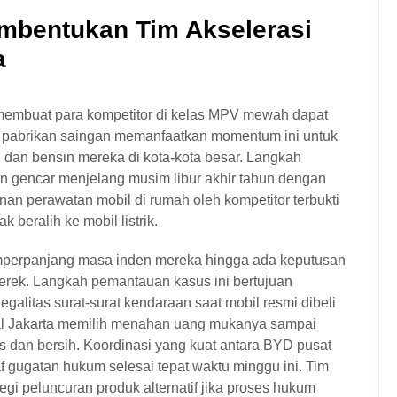
mbentukan Tim Akselerasi
a
 membuat para kompetitor di kelas MPV mewah dapat
k pabrikan saingan memanfaatkan momentum ini untuk
d dan bensin mereka di kota-kota besar. Langkah
ian gencar menjelang musim libur akhir tahun dengan
an perawatan mobil di rumah oleh kompetitor terbukti
beralih ke mobil listrik.
mperpanjang masa inden mereka hingga ada keputusan
erek. Langkah pemantauan kasus ini bertujuan
galitas surat-surat kendaraan saat mobil resmi dibeli
al Jakarta memilih menahan uang mukanya sampai
s dan bersih. Koordinasi yang kuat antara BYD pusat
 gugatan hukum selesai tepat waktu minggu ini. Tim
egi peluncuran produk alternatif jika proses hukum