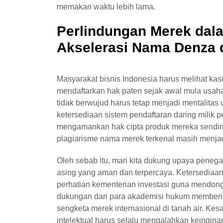
memakan waktu lebih lama.
Perlindungan Merek da
Akselerasi Nama Denza d
Masyarakat bisnis Indonesia harus melihat kas
mendaftarkan hak paten sejak awal mula usaha.
tidak berwujud harus tetap menjadi mentalitas u
ketersediaan sistem pendaftaran daring mili
mengamankan hak cipta produk mereka sendiri
plagiarisme nama merek terkenal masih menjadi
Oleh sebab itu, mari kita dukung upaya peneg
asing yang aman dan terpercaya. Ketersediaan
perhatian kementerian investasi guna mendong
dukungan dari para akademisi hukum memberika
sengketa merek internasional di tanah air. K
intelektual harus selalu mengalahkan keingi