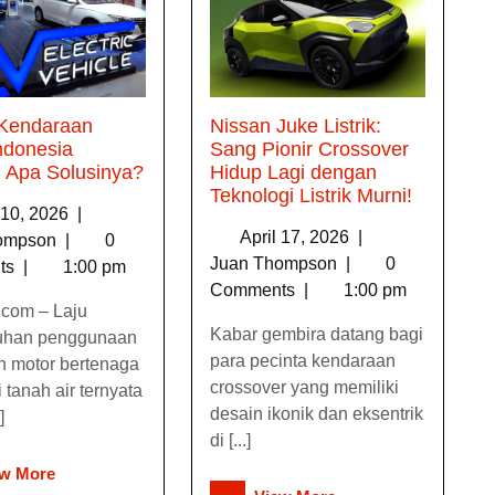
 Kendaraan
Nissan Juke Listrik:
Indonesia
Sang Pionir Crossover
 Apa Solusinya?
Hidup Lagi dengan
Teknologi Listrik Murni!
l 10, 2026
|
April 17, 2026
|
hompson
|
0
Juan Thompson
|
0
ts
|
1:00 pm
Comments
|
1:00 pm
com – Laju
Kabar gembira datang bagi
uhan penggunaan
para pecinta kendaraan
n motor bertenaga
crossover yang memiliki
i tanah air ternyata
desain ikonik dan eksentrik
]
di [...]
ew More