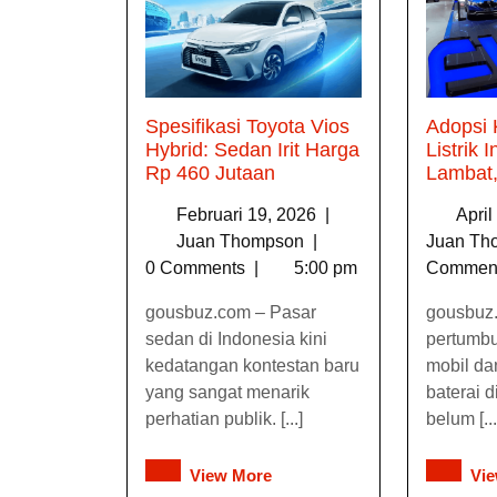
Spesifikasi Toyota Vios
Adopsi
Hybrid: Sedan Irit Harga
Listrik 
Rp 460 Jutaan
Lambat,
Februari 19, 2026
|
Apri
Juan Thompson
|
Juan T
0 Comments
|
5:00 pm
Commen
gousbuz.com – Pasar
gousbuz.
sedan di Indonesia kini
pertumb
kedatangan kontestan baru
mobil da
yang sangat menarik
baterai d
perhatian publik. [...]
belum [...
View More
Vi