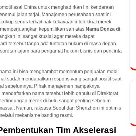
motif asal China untuk menghadirkan lini kendaraan
emui jalan terjal. Manajemen perusahaan saat ini
cukup serius terkait hak kekayaan intelektual merek
 memperjuangkan kepemilikan sah atas
Nama Denza di
angkah ini sangat krusial agar mereka dapat
ard tersebut tanpa ada tuntutan hukum di masa depan.
sorotan tajam para pengamat hukum bisnis dan pencinta
ta nama ini bisa menghambat momentum penjualan mobil
ahal sudah mendapatkan respons yang sangat positif saat
onal sebelumnya. Pihak manajemen nampaknya
mendaftarkan nama tersebut lebih dahulu di Direktorat
perlindungan merek di hulu sangat penting sebelum
massal. Namun, raksasa Seoul dan Shenzhen ini optimis
elalui mekanisme banding resmi.
Pembentukan Tim Akselerasi