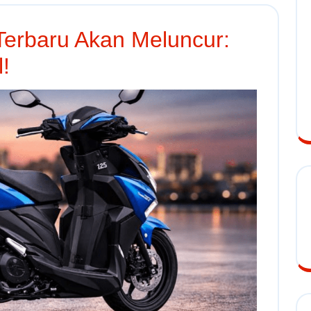
erbaru Akan Meluncur:
!