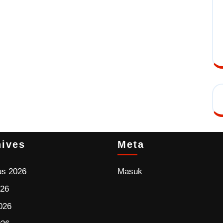
hives
Meta
us 2026
Masuk
026
026