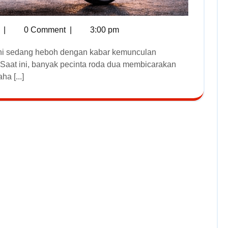
|
0 Comment
|
3:00 pm
. Saat ini, banyak pecinta roda dua membicarakan
a [...]