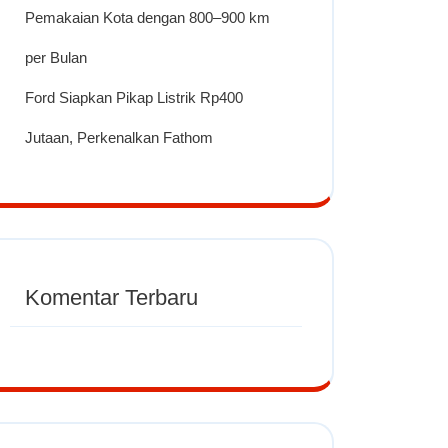
Pemakaian Kota dengan 800–900 km
per Bulan
Ford Siapkan Pikap Listrik Rp400
Jutaan, Perkenalkan Fathom
Komentar Terbaru