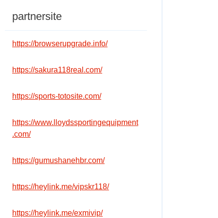
partnersite
https://browserupgrade.info/
https://sakura118real.com/
https://sports-totosite.com/
https://www.lloydssportingequipment
.com/
https://gumushanehbr.com/
https://heylink.me/vipskr118/
https://heylink.me/exmivip/