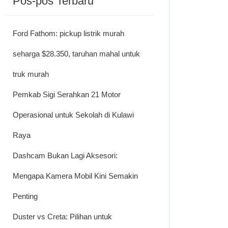
Pos-pos Terbaru
Ford Fathom: pickup listrik murah
seharga $28.350, taruhan mahal untuk
truk murah
Pemkab Sigi Serahkan 21 Motor
Operasional untuk Sekolah di Kulawi
Raya
Dashcam Bukan Lagi Aksesori:
Mengapa Kamera Mobil Kini Semakin
Penting
Duster vs Creta: Pilihan untuk