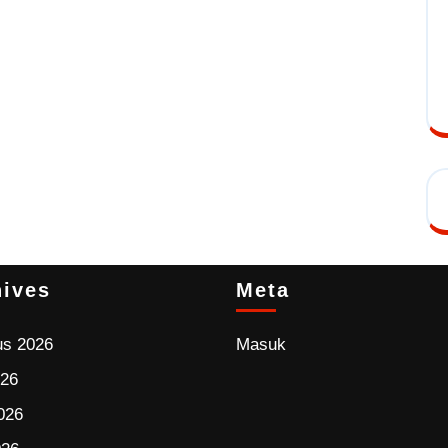
hives
Meta
us 2026
Masuk
026
026