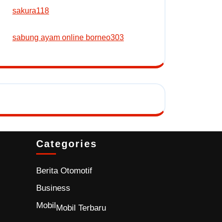
sakura118
sabung ayam online borneo303
Categories
Berita Otomotif
Business
Mobil
Mobil Terbaru