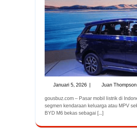
Januari 5, 2026
|
Juan Thompson
gousbuz.com – Pasar mobil listrik di Indonesia kini mulai menghadirkan pilihan menarik pada
segmen kendaraan keluarga atau MPV seke
BYD M6 bekas sebagai [...]