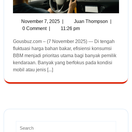
November 7, 2025
|
Juan Thompson
|
0 Comment
|
11:26 pm
Gousbuz.com – (7 November 2025) — Di tengah
fluktuasi harga bahan bakar, efisiensi konsumsi
BBM menjadi prioritas utama bagi banyak pemilik
kendaraan. Banyak yang berfokus pada kondisi
mobil atau jenis [...]