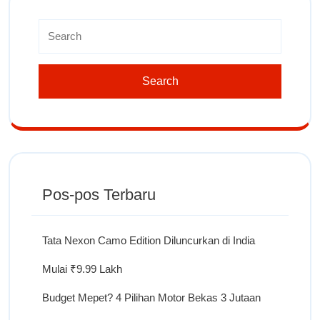
Pos-pos Terbaru
Tata Nexon Camo Edition Diluncurkan di India
Mulai ₹9.99 Lakh
Budget Mepet? 4 Pilihan Motor Bekas 3 Jutaan