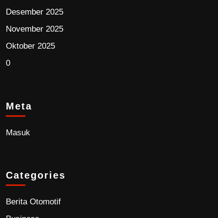
Desember 2025
November 2025
Oktober 2025
0
Meta
Masuk
Categories
Berita Otomotif