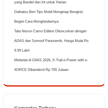
yang Bandel dan Irit untuk Harian
Daihatsu Beri Tips Mobil Menginap Bengkel,
Begini Cara Menghindarinya
Tata Nexon Camo Edition Diluncurkan dengan
ADAS dan Sunroof Panoramik, Harga Mulai Rs
9.99 Lakh
Melantai di GIIAS 2026, X-Trail e-Power with e-
4ORCE Dibanderol Rp 700 Jutaan