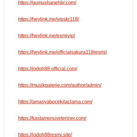
https://gumushanehbr.com/
https://heylink.me/vipskr118/
https://heylink.me/exmivip/
https://heylink.me/officialsakura118resmi/
https://jodoh88-official.com/
https://musikgalerie.com/author/admin/
https://amasyabocekilaclama.com/
https://kastamonuveteriner.com/
https://jodoh88resmi.site/