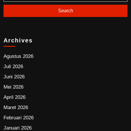
Archives
Agustus 2026
Juli 2026
Juni 2026
Mei 2026
April 2026
Maret 2026
Februari 2026
Januari 2026