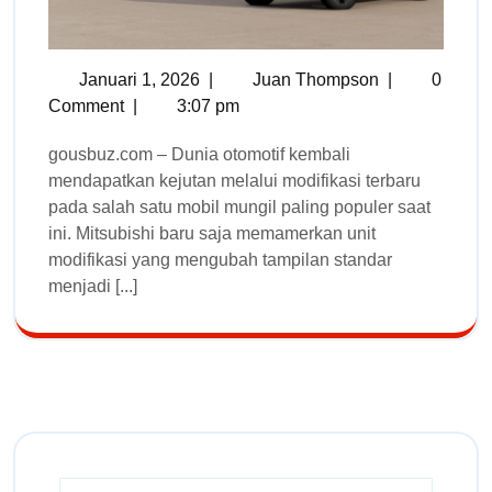
Januari 1, 2026
|
Juan Thompson
|
0
Comment
|
3:07 pm
gousbuz.com – Dunia otomotif kembali
mendapatkan kejutan melalui modifikasi terbaru
pada salah satu mobil mungil paling populer saat
ini. Mitsubishi baru saja memamerkan unit
modifikasi yang mengubah tampilan standar
menjadi [...]