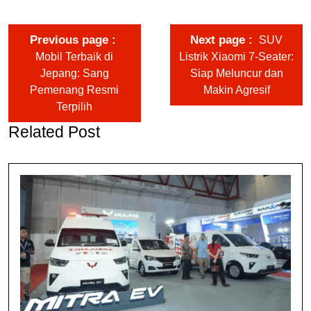
Previous page
Next page
SUV
Mobil Terbaik di
Listrik Xiaomi 7-Seater:
Jepang: Sang
Siap Meluncur dan
Pemenang Resmi
Makin Agresif
Terpilih
Related Post