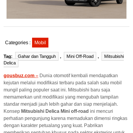
Categories :
Mobil
Tag:
Gahar dan Tangguh
,
Mini Off-Road
,
Mitsubishi
Delica
gousbuz.com –
Dunia otomotif kembali mendapatkan
kejutan melalui modifikasi terbaru pada salah satu mobil
mungil paling populer saat ini. Mitsubishi baru saja
memamerkan unit modifikasi yang mengubah tampilan
standar menjadi jauh lebih gahar dan siap menjelajah.
Konsep
Mitsubishi Delica Mini off-road
ini mencuri
perhatian pengunjung karena memadukan dimensi ringkas
dengan karakter petualang yang kuat. Pabrikan
memberikan sentuhan khusus pada sektor eksterior untuk