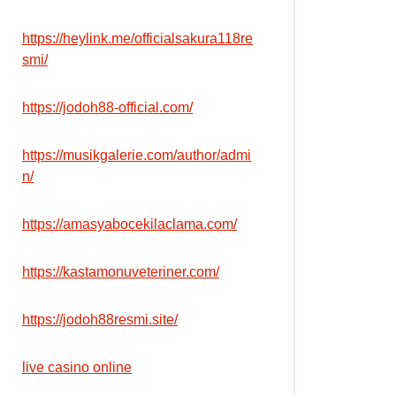
https://heylink.me/officialsakura118re
smi/
https://jodoh88-official.com/
https://musikgalerie.com/author/admi
n/
https://amasyabocekilaclama.com/
https://kastamonuveteriner.com/
https://jodoh88resmi.site/
live casino online