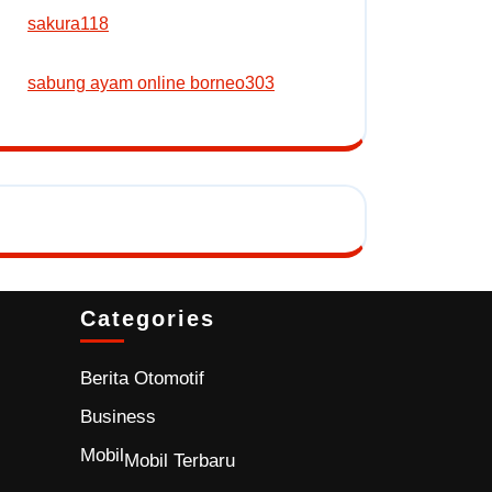
sakura118
sabung ayam online borneo303
Categories
Berita Otomotif
Business
Mobil
Mobil Terbaru