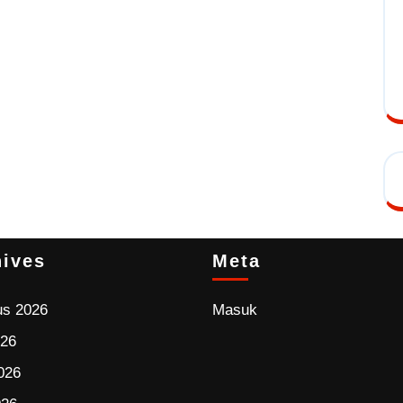
hives
Meta
us 2026
Masuk
026
026