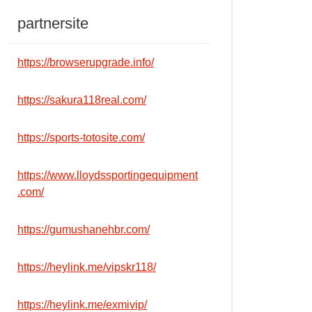
partnersite
https://browserupgrade.info/
https://sakura118real.com/
https://sports-totosite.com/
https://www.lloydssportingequipment
.com/
https://gumushanehbr.com/
https://heylink.me/vipskr118/
https://heylink.me/exmivip/