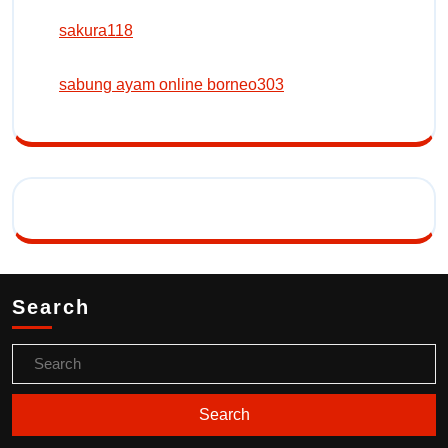
sakura118
sabung ayam online borneo303
Search