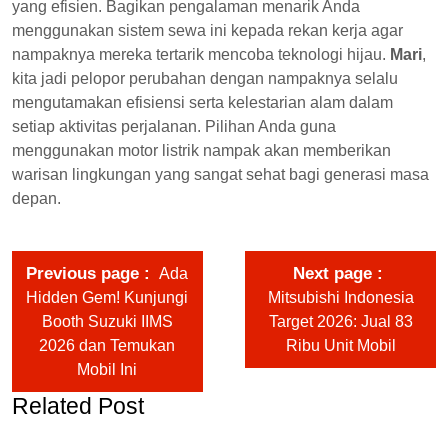
yang efisien. Bagikan pengalaman menarik Anda
menggunakan sistem sewa ini kepada rekan kerja agar
nampaknya mereka tertarik mencoba teknologi hijau.
Mari
,
kita jadi pelopor perubahan dengan nampaknya selalu
mengutamakan efisiensi serta kelestarian alam dalam
setiap aktivitas perjalanan. Pilihan Anda guna
menggunakan motor listrik nampak akan memberikan
warisan lingkungan yang sangat sehat bagi generasi masa
depan.
Previous page
Next page
Ada
Hidden Gem! Kunjungi
Mitsubishi Indonesia
Booth Suzuki IIMS
Target 2026: Jual 83
2026 dan Temukan
Ribu Unit Mobil
Mobil Ini
Related Post