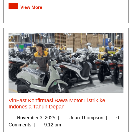
View More
VinFast Konfirmasi Bawa Motor Listrik ke
Indonesia Tahun Depan
November 3, 2025
|
Juan Thompson
|
0
Comments
|
9:12 pm