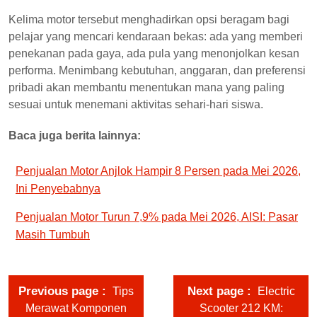
Kelima motor tersebut menghadirkan opsi beragam bagi
pelajar yang mencari kendaraan bekas: ada yang memberi
penekanan pada gaya, ada pula yang menonjolkan kesan
performa. Menimbang kebutuhan, anggaran, dan preferensi
pribadi akan membantu menentukan mana yang paling
sesuai untuk menemani aktivitas sehari-hari siswa.
Baca juga berita lainnya:
Penjualan Motor Anjlok Hampir 8 Persen pada Mei 2026,
Ini Penyebabnya
Penjualan Motor Turun 7,9% pada Mei 2026, AISI: Pasar
Masih Tumbuh
Previous page
Next page
Tips
Electric
Merawat Komponen
Scooter 212 KM: