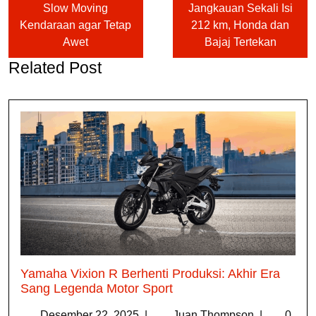
Slow Moving
Jangkauan Sekali Isi
Kendaraan agar Tetap
212 km, Honda dan
Awet
Bajaj Tertekan
Related Post
Yamaha Vixion R Berhenti Produksi: Akhir Era
Sang Legenda Motor Sport
Desember 22, 2025
|
Juan Thompson
|
0