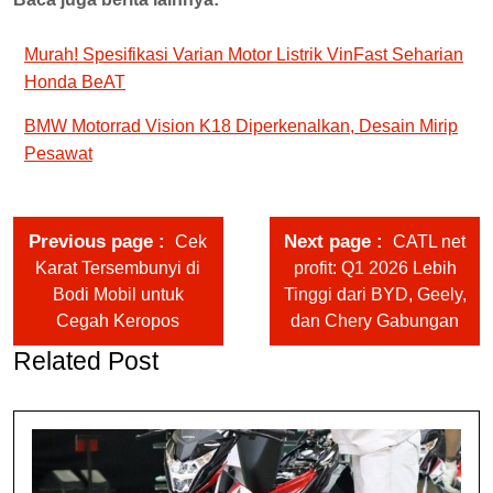
Murah! Spesifikasi Varian Motor Listrik VinFast Seharian
Honda BeAT
BMW Motorrad Vision K18 Diperkenalkan, Desain Mirip
Pesawat
Previous page
Next page
Cek
CATL net
Karat Tersembunyi di
profit: Q1 2026 Lebih
Bodi Mobil untuk
Tinggi dari BYD, Geely,
Cegah Keropos
dan Chery Gabungan
Related Post