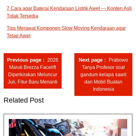
7 Cara agar Baterai Kendaraan Listrik Awet — Konten Asli
Tidak Tersedia
Tips Merawat Komponen Slow Moving Kendaraan agar
Tetap Awet
Previous page
Next page
2026
Prabowo
Maruti Brezza Facelift
Tanya Profesor soal
Diperkirakan Meluncur
gandum kelapa sawit
Juli, Fitur Baru Menanti
dan Mobil Buatan
Indonesia
Related Post