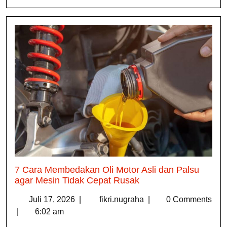
7 Cara Membedakan Oli Motor Asli dan Palsu
agar Mesin Tidak Cepat Rusak
Juli 17, 2026
|
fikri.nugraha
|
0 Comments
|
6:02 am