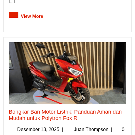
[...]
View More
Bongkar Ban Motor Listrik: Panduan Aman dan
Mudah untuk Polytron Fox R
Desember 13, 2025
|
Juan Thompson
|
0