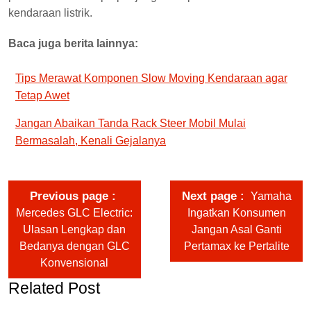
kendaraan listrik.
Baca juga berita lainnya:
Tips Merawat Komponen Slow Moving Kendaraan agar
Tetap Awet
Jangan Abaikan Tanda Rack Steer Mobil Mulai
Bermasalah, Kenali Gejalanya
Previous page
Next page
Yamaha
Mercedes GLC Electric:
Ingatkan Konsumen
Ulasan Lengkap dan
Jangan Asal Ganti
Bedanya dengan GLC
Pertamax ke Pertalite
Konvensional
Related Post