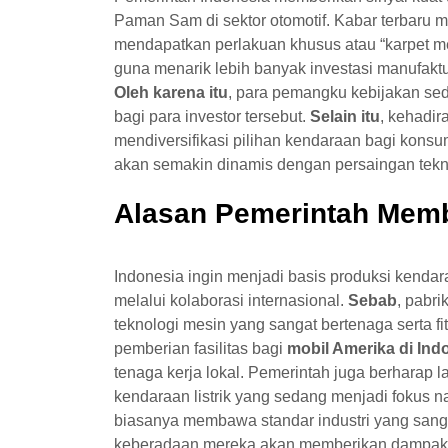
Paman Sam di sektor otomotif. Kabar terbaru
mendapatkan perlakuan khusus atau “karpet mer
guna menarik lebih banyak investasi manufaktu
Oleh karena itu
, para pemangku kebijakan se
bagi para investor tersebut.
Selain itu
, kehadi
mendiversifikasi pilihan kendaraan bagi konsu
akan semakin dinamis dengan persaingan teknol
Alasan Pemerintah Memb
Indonesia ingin menjadi basis produksi kendar
melalui kolaborasi internasional.
Sebab
, pabri
teknologi mesin yang sangat bertenaga serta f
pemberian fasilitas bagi
mobil Amerika di Ind
tenaga kerja lokal. Pemerintah juga berharap
kendaraan listrik yang sedang menjadi fokus n
biasanya membawa standar industri yang sanga
keberadaan mereka akan memberikan dampak po