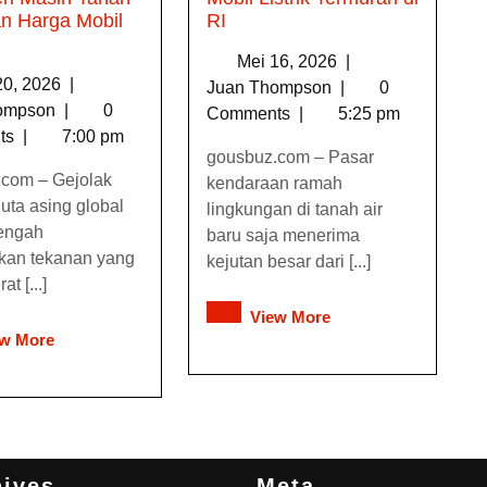
n Harga Mobil
RI
Mei 16, 2026
|
20, 2026
|
Juan Thompson
|
0
hompson
|
0
Comments
|
5:25 pm
ts
|
7:00 pm
gousbuz.com – Pasar
com – Gejolak
kendaraan ramah
luta asing global
lingkungan di tanah air
tengah
baru saja menerima
kan tekanan yang
kejutan besar dari [...]
t [...]
View More
ew More
hives
Meta