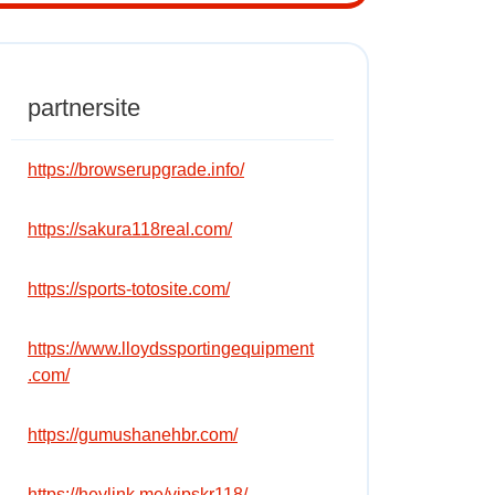
partnersite
https://browserupgrade.info/
https://sakura118real.com/
https://sports-totosite.com/
https://www.lloydssportingequipment
.com/
https://gumushanehbr.com/
https://heylink.me/vipskr118/