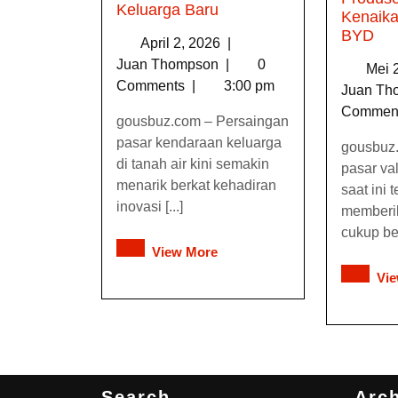
Keluarga Baru
Kenaika
BYD
April 2, 2026
|
Juan Thompson
|
0
Mei 
Comments
|
3:00 pm
Juan T
Commen
gousbuz.com – Persaingan
pasar kendaraan keluarga
gousbuz.
di tanah air kini semakin
pasar va
menarik berkat kehadiran
saat ini 
inovasi [...]
memberi
cukup bera
View More
Vi
Search
Arc