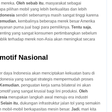
u mereka.
Oleh sebab itu
, masyarakat sebagai
pilihan mobil yang lebih berkualitas dan lebih
ndonesia
sendiri sebenarnya masih sangat tinggi karena
emudian
, kembalinya beberapa merek besar Amerika
yanan purna jual bagi para pemiliknya.
Tentu saja
,
 penting yang sangat konsumen pertimbangkan sebelum
ublik terhadap merek non-Asia akan meningkat secara
motif Nasional
r daya Indonesia akan menciptakan kekuatan baru di
 Indonesia yang sangat strategis mempermudah proses
Kemudian
, penguatan kerja sama bilateral ini akan
tif yang sangat krusial bagi lini produksi.
Oleh
esia
merupakan langkah awal menuju era industri
.
Selain itu
, dukungan infrastruktur jalan tol yang semakin
mobil-mobil berkapasitas mesin besar.
Jadi
, mari kita