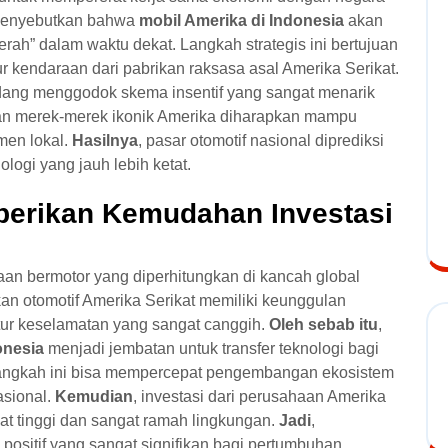
 menyebutkan bahwa
mobil Amerika di Indonesia
akan
ah” dalam waktu dekat. Langkah strategis ini bertujuan
r kendaraan dari pabrikan raksasa asal Amerika Serikat.
dang menggodok skema insentif yang sangat menarik
ran merek-merek ikonik Amerika diharapkan mampu
men lokal.
Hasilnya
, pasar otomotif nasional diprediksi
ogi yang jauh lebih ketat.
erikan Kemudahan Investasi
aan bermotor yang diperhitungkan di kancah global
kan otomotif Amerika Serikat memiliki keunggulan
itur keselamatan yang sangat canggih.
Oleh sebab itu
,
onesia
menjadi jembatan untuk transfer teknologi bagi
 langkah ini bisa mempercepat pengembangan ekosistem
asional.
Kemudian
, investasi dari perusahaan Amerika
t tinggi dan sangat ramah lingkungan.
Jadi
,
sitif yang sangat signifikan bagi pertumbuhan