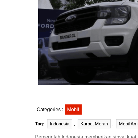
Categories :
Mobil
Tag:
Indonesia
,
Karpet Merah
,
Mobil Am
Pemerintah Indonesia memberikan sinyal kuat