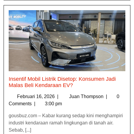
Insentif Mobil Listrik Disetop: Konsumen Jadi
Malas Beli Kendaraan EV?
Februari 16, 2026
|
Juan Thompson
|
0
Comments
|
3:00 pm
gousbuz.com – Kabar kurang sedap kini menghampiri
industri kendaraan ramah lingkungan di tanah air.
Sebab, [...]