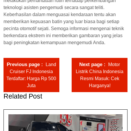
melakukan pemantauan rutin terhadap perkembangan
teknologi asisten pengemudi secara sangat teliti.
Keberhasilan dalam menguasai kendaraan tentu akan
memberikan kepuasan batin yang luar biasa bagi setiap
pecinta otomotif sejati. Semoga informasi mengenai teknik
berkendara ekstrem ini memberikan gambaran yang jelas
bagi peningkatan kemampuan mengemudi Anda.
Previous page
Next page
Land
Motor
Cruiser FJ Indonesia
Listrik China Indonesia
Terdaftar: Harga Rp 500
Resmi Masuk: Cek
Juta
Harganya!
Related Post