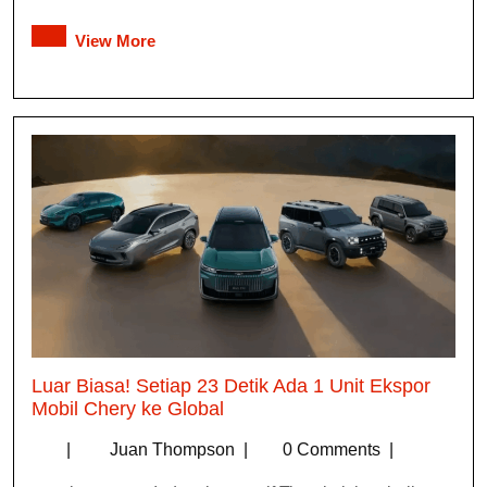
View More
Luar Biasa! Setiap 23 Detik Ada 1 Unit Ekspor
Mobil Chery ke Global
|
Juan Thompson
|
0 Comments
|