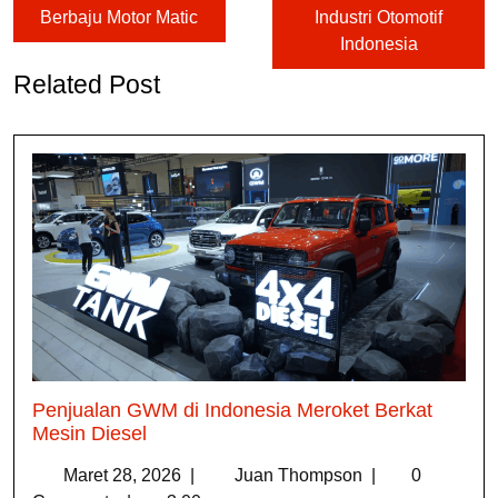
Berbaju Motor Matic
Industri Otomotif
Indonesia
Related Post
Penjualan GWM di Indonesia Meroket Berkat
Mesin Diesel
Maret 28, 2026
|
Juan Thompson
|
0