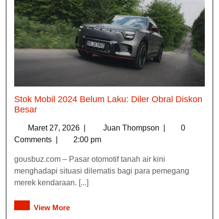
Stok Mobil 2024 Belum Laku: Diler Obral Diskon
Besar
Maret 27, 2026
|
Juan Thompson
|
0
Comments
|
2:00 pm
gousbuz.com – Pasar otomotif tanah air kini
menghadapi situasi dilematis bagi para pemegang
merek kendaraan. [...]
View More