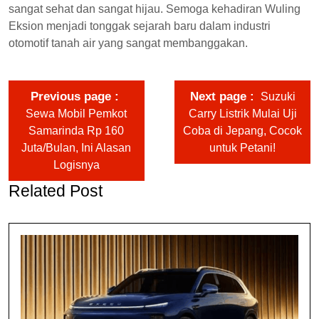
sangat sehat dan sangat hijau. Semoga kehadiran Wuling
Eksion menjadi tonggak sejarah baru dalam industri
otomotif tanah air yang sangat membanggakan.
Previous page
Next page
Suzuki
Sewa Mobil Pemkot
Carry Listrik Mulai Uji
Samarinda Rp 160
Coba di Jepang, Cocok
Juta/Bulan, Ini Alasan
untuk Petani!
Logisnya
Related Post