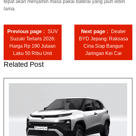
tepat akan menjamin masa pakai baterai yang jauh lebih
lama.
Previous page
Next page
SUV
Dealer
Suzuki Terlaris 2026:
BYD Jepang: Raksasa
Harga Rp 190 Jutaan
Cina Siap Bangun
Laku 50 Ribu Unit
Jaringan Kei Car
Related Post