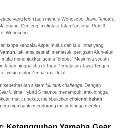
i etape yang lebih jauh menuju Wonosobo, Jawa Tengah.
 Majenang, Genteng, melintasi Jalan Nasional Rute 3,
a di Wonosobo.
ri tanpa kendala. Aspal mulus dan lalu lintas yang
Namun
, tak lama setelah memasuki pertigaan Alun-alun
i mulai menunjukkan gejala “brebet.” Mesinnya seolah
erlahan hingga tiba di Tugu Perbatasan Jawa Tengah.
n, mesin motor Zenuar mati total.
n keberhasilan sistem
full tank challenge
. Dengan
, Gear Ultima Hybrid S mampu menempuh jarak hingga
skuter matik ringkas, membuktikan
efisiensi bahan
 segera membantu mendorong motor hingga mereka
ng
Ketangguhan Yamaha Gear