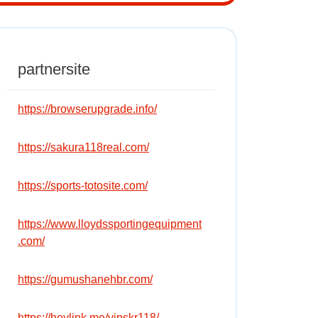
partnersite
https://browserupgrade.info/
https://sakura118real.com/
https://sports-totosite.com/
https://www.lloydssportingequipment
.com/
https://gumushanehbr.com/
https://heylink.me/vipskr118/