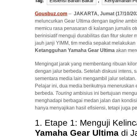
Tag:
Efisiensi Bahan Bakar
,
Kenyamanan Per
Gousbuz.com
–
JAKARTA, Jumat (17/10/20
meluncurkan Gear Ultima dengan
tagline
ambis
memicu rasa penasaran di kalangan jurnalis o
berinisiatif menguji durabilitas dan fitur skut
jauh janji YIMM, tim media sepakat melakukan
Ketangguhan Yamaha Gear Ultima
akan mere
Mengingat jarak yang membentang ribuan kilom
dengan jalur berbeda. Setelah diskusi intens,
sementara media lain mengambil jalur selatan.
Pelajar ini, dua media berikutnya meneruskan e
berbeda.
Touring
ambisius ini bertujuan meng
menghadapi berbagai medan jalan dan kondisi
hanya menyajikan hasil efisiensi, tetapi juga 
1. Etape 1: Menguji Keli
Yamaha Gear Ultima
di J