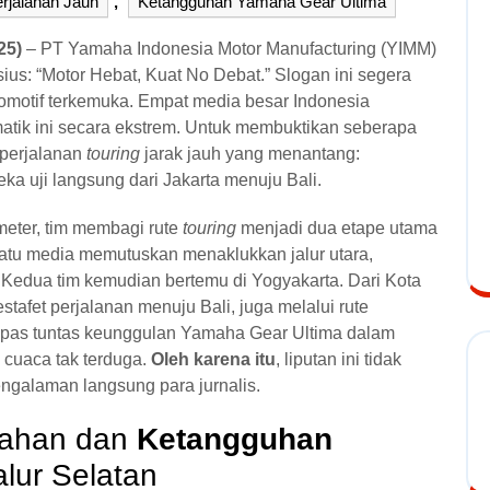
jalanan Jauh
,
Ketangguhan Yamaha Gear Ultima
25)
– PT Yamaha Indonesia Motor Manufacturing (YIMM)
ius: “Motor Hebat, Kuat No Debat.” Slogan ini segera
tomotif terkemuka. Empat media besar Indonesia
er matik ini secara ekstrem. Untuk membuktikan seberapa
 perjalanan
touring
jarak jauh yang menantang:
ka uji langsung dari Jakarta menuju Bali.
eter, tim membagi rute
touring
menjadi dua etape utama
 satu media memutuskan menaklukkan jalur utara,
 Kedua tim kemudian bertemu di Yogyakarta. Dari Kota
stafet perjalanan menuju Bali, juga melalui rute
upas tuntas keunggulan Yamaha Gear Ultima dalam
 cuaca tak terduga.
Oleh karena itu
, liputan ini tidak
pengalaman langsung para jurnalis.
ncahan dan
Ketangguhan
alur Selatan