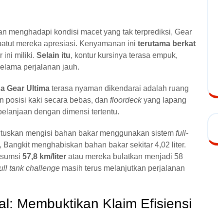
an menghadapi kondisi macet yang tak terprediksi, Gear
atut mereka apresiasi. Kenyamanan ini
terutama berkat
 ini miliki.
Selain itu
, kontur kursinya terasa empuk,
selama perjalanan jauh.
 Gear Ultima
terasa nyaman dikendarai adalah ruang
 posisi kaki secara bebas, dan
floordeck
yang lapang
belanjaan dengan dimensi tertentu.
tuskan mengisi bahan bakar menggunakan sistem
full-
Bangkit menghabiskan bahan bakar sekitar 4,02 liter.
onsumsi
57,8 km/liter
atau mereka bulatkan menjadi 58
full tank challenge
masih terus melanjutkan perjalanan
l: Membuktikan Klaim Efisiensi