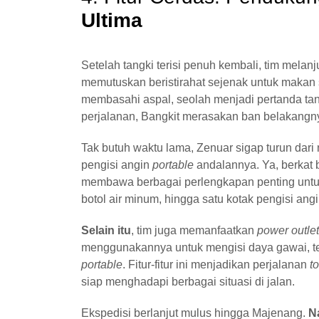
Ultima
Setelah tangki terisi penuh kembali, tim mela
memutuskan beristirahat sejenak untuk makan s
membasahi aspal, seolah menjadi pertanda tan
perjalanan, Bangkit merasakan ban belakangn
Tak butuh waktu lama, Zenuar sigap turun dar
pengisi angin
portable
andalannya. Ya, berkat 
membawa berbagai perlengkapan penting unt
botol air minum, hingga satu kotak pengisi ang
Selain itu
, tim juga memanfaatkan
power outlet
menggunakannya untuk mengisi daya gawai, teta
portable
. Fitur-fitur ini menjadikan perjalanan
t
siap menghadapi berbagai situasi di jalan.
Ekspedisi berlanjut mulus hingga Majenang.
N