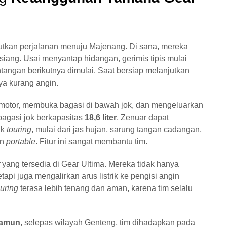
njutkan perjalanan menuju Majenang. Di sana, mereka
iang. Usai menyantap hidangan, gerimis tipis mulai
tangan berikutnya dimulai. Saat bersiap melanjutkan
ya kurang angin.
i motor, membuka bagasi di bawah jok, dan mengeluarkan
bagasi jok berkapasitas
18,6 liter
, Zenuar dapat
uk
touring
, mulai dari jas hujan, sarung tangan cadangan,
in
portable
. Fitur ini sangat membantu tim.
yang tersedia di Gear Ultima. Mereka tidak hanya
pi juga mengalirkan arus listrik ke pengisi angin
ouring
terasa lebih tenang dan aman, karena tim selalu
amun
, selepas wilayah Genteng, tim dihadapkan pada