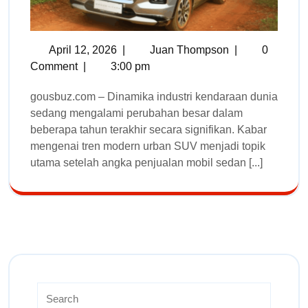
April 12, 2026
|
Juan Thompson
|
0
Comment
|
3:00 pm
gousbuz.com – Dinamika industri kendaraan dunia
sedang mengalami perubahan besar dalam
beberapa tahun terakhir secara signifikan. Kabar
mengenai tren modern urban SUV menjadi topik
utama setelah angka penjualan mobil sedan [...]