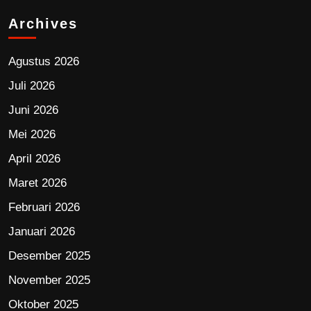
Archives
Agustus 2026
Juli 2026
Juni 2026
Mei 2026
April 2026
Maret 2026
Februari 2026
Januari 2026
Desember 2025
November 2025
Oktober 2025