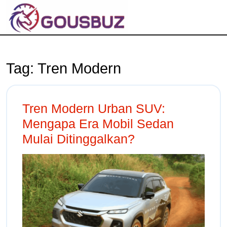
Tag:
Tren Modern
Tren Modern Urban SUV:
Mengapa Era Mobil Sedan
Mulai Ditinggalkan?