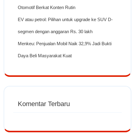
Otomotif Berkat Konten Rutin
EV atau petrol: Pilihan untuk upgrade ke SUV D-
segmen dengan anggaran Rs. 30 lakh
Menkeu: Penjualan Mobil Naik 32,9% Jadi Bukti
Daya Beli Masyarakat Kuat
Komentar Terbaru