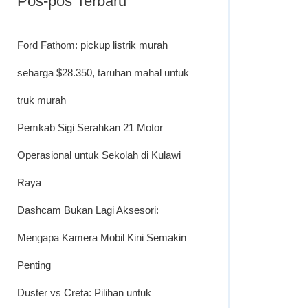
Pos-pos Terbaru
Ford Fathom: pickup listrik murah
seharga $28.350, taruhan mahal untuk
truk murah
Pemkab Sigi Serahkan 21 Motor
Operasional untuk Sekolah di Kulawi
Raya
Dashcam Bukan Lagi Aksesori:
Mengapa Kamera Mobil Kini Semakin
Penting
Duster vs Creta: Pilihan untuk