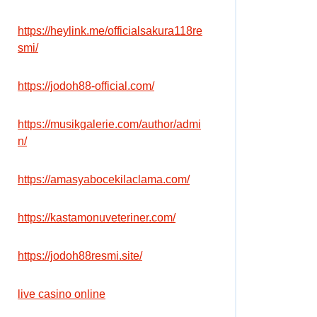
https://heylink.me/officialsakura118re
smi/
https://jodoh88-official.com/
https://musikgalerie.com/author/admi
n/
https://amasyabocekilaclama.com/
https://kastamonuveteriner.com/
https://jodoh88resmi.site/
live casino online