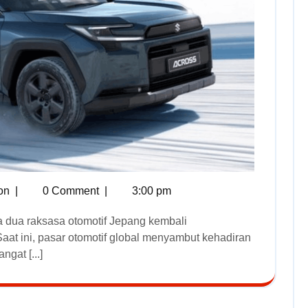
on
|
0 Comment
|
3:00 pm
at ini, pasar otomotif global menyambut kehadiran
gat [...]