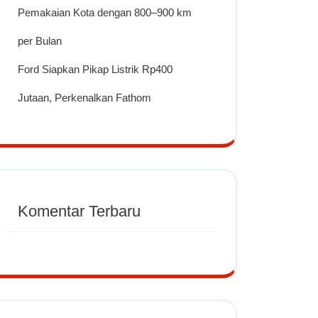
Pemakaian Kota dengan 800–900 km
per Bulan
Ford Siapkan Pikap Listrik Rp400
Jutaan, Perkenalkan Fathom
Komentar Terbaru