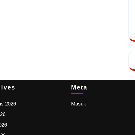
hives
Meta
us 2026
Masuk
026
026