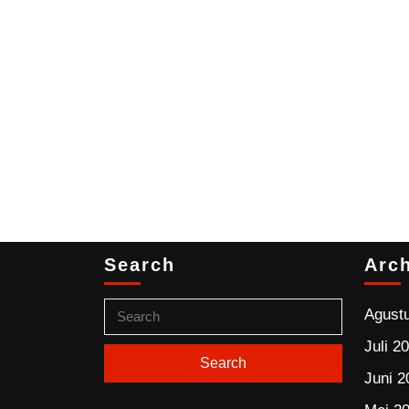
Search
Arc
Agust
Juli 2
Juni 2