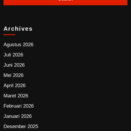
Archives
Agustus 2026
Juli 2026
Juni 2026
Mei 2026
April 2026
Maret 2026
Februari 2026
Januari 2026
Desember 2025