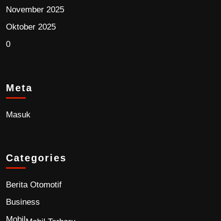
November 2025
Oktober 2025
0
Meta
Masuk
Categories
Berita Otomotif
Business
Mobil