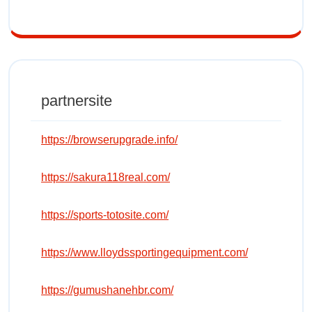
partnersite
https://browserupgrade.info/
https://sakura118real.com/
https://sports-totosite.com/
https://www.lloydssportingequipment.com/
https://gumushanehbr.com/