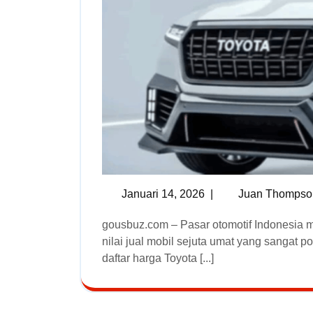
Januari 14, 2026
|
Juan Thompso
gousbuz.com – Pasar otomotif Indonesia mengawali tahun baru dengan kabar penyesuaian
nilai jual mobil sejuta umat yang sangat po
daftar harga Toyota [...]