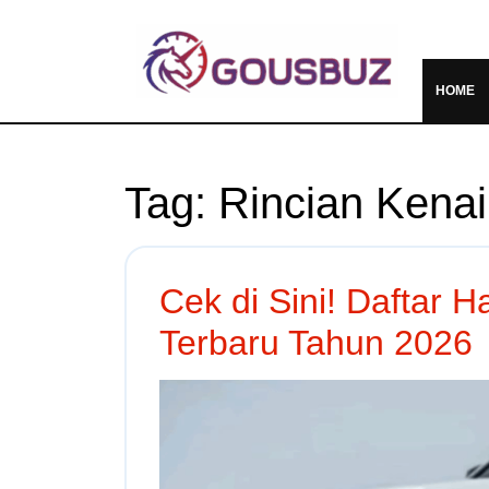
HOME
Tag:
Rincian Kena
Cek di Sini! Daftar 
Terbaru Tahun 2026