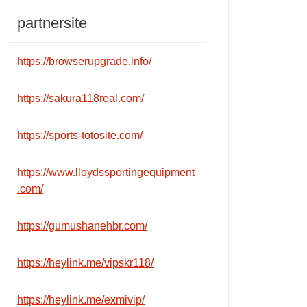
partnersite
https://browserupgrade.info/
https://sakura118real.com/
https://sports-totosite.com/
https://www.lloydssportingequipment
.com/
https://gumushanehbr.com/
https://heylink.me/vipskr118/
https://heylink.me/exmivip/