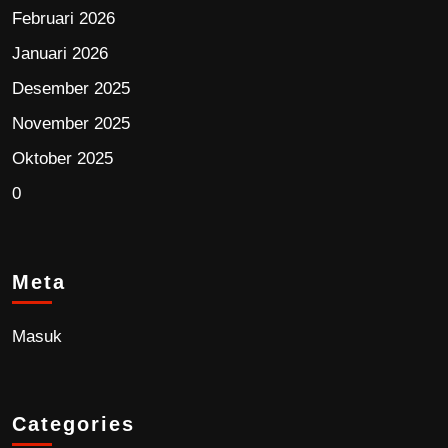
Februari 2026
Januari 2026
Desember 2025
November 2025
Oktober 2025
0
Meta
Masuk
Categories