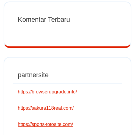
Komentar Terbaru
partnersite
https://browserupgrade.info/
https://sakura118real.com/
https://sports-totosite.com/