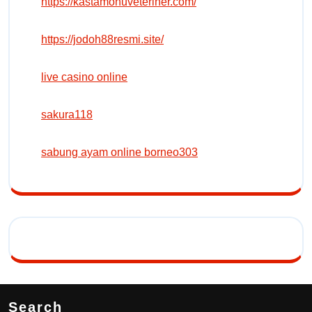
https://kastamonuveteriner.com/
https://jodoh88resmi.site/
live casino online
sakura118
sabung ayam online borneo303
Search