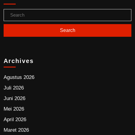
Archives
Agustus 2026
Juli 2026
Juni 2026
Mei 2026
April 2026
Maret 2026