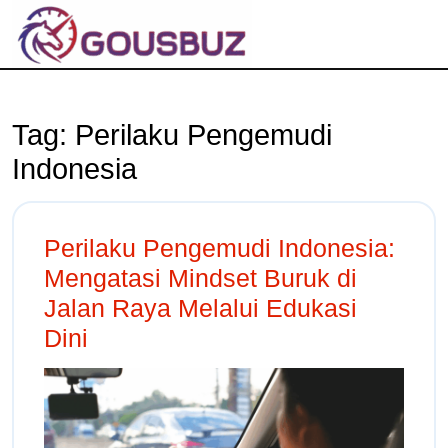
Tag:
Perilaku Pengemudi
Indonesia
Perilaku Pengemudi Indonesia:
Mengatasi Mindset Buruk di
Jalan Raya Melalui Edukasi
Dini