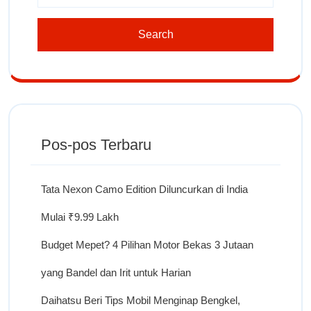
Pos-pos Terbaru
Tata Nexon Camo Edition Diluncurkan di India
Mulai ₹9.99 Lakh
Budget Mepet? 4 Pilihan Motor Bekas 3 Jutaan
yang Bandel dan Irit untuk Harian
Daihatsu Beri Tips Mobil Menginap Bengkel,