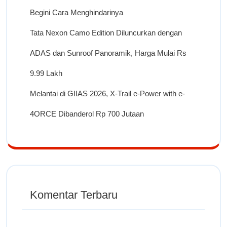
Begini Cara Menghindarinya
Tata Nexon Camo Edition Diluncurkan dengan
ADAS dan Sunroof Panoramik, Harga Mulai Rs
9.99 Lakh
Melantai di GIIAS 2026, X-Trail e-Power with e-
4ORCE Dibanderol Rp 700 Jutaan
Komentar Terbaru