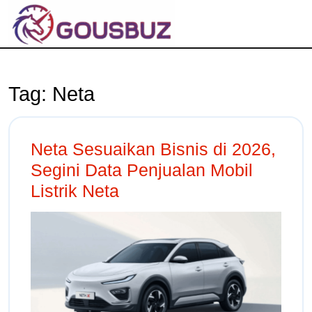
Tag:
Neta
Neta Sesuaikan Bisnis di 2026,
Segini Data Penjualan Mobil
Listrik Neta