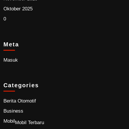
Oktober 2025
0
Meta
Masuk
Categories
Berita Otomotif
Business
Mobil
Mobil Terbaru