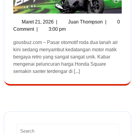
Maret 21, 2026
|
Juan Thompson
|
0
Comment
|
3:00 pm
gousbuz.com – Pasar otomotif roda dua tanah air
kini sedang menyambut kedatangan motor matik
bergaya retro yang sangat sangat unik. Kabar
mengenai peluncuran harga Honda Square
semakin santer terdengar di [...]