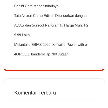
Begini Cara Menghindarinya
Tata Nexon Camo Edition Diluncurkan dengan
ADAS dan Sunroof Panoramik, Harga Mulai Rs
9.99 Lakh
Melantai di GIIAS 2026, X-Trail e-Power with e-
4ORCE Dibanderol Rp 700 Jutaan
Komentar Terbaru