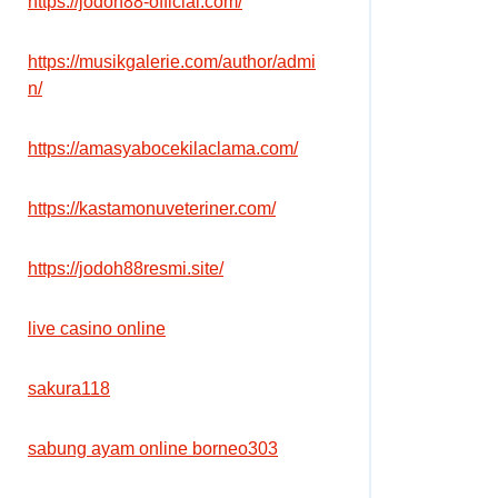
https://jodoh88-official.com/
https://musikgalerie.com/author/admi
n/
https://amasyabocekilaclama.com/
https://kastamonuveteriner.com/
https://jodoh88resmi.site/
live casino online
sakura118
sabung ayam online borneo303