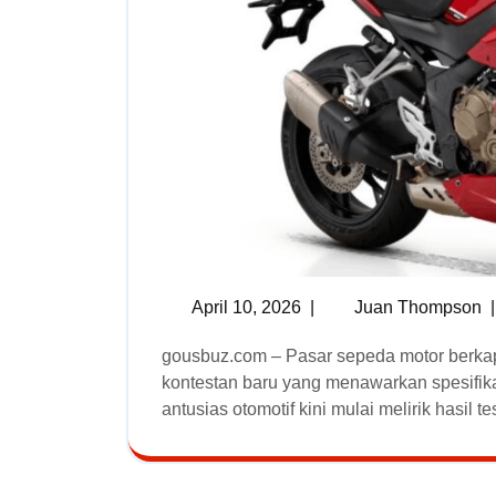
April 10, 2026
|
Juan Thompson
|
gousbuz.com – Pasar sepeda motor berkapasitas besar di Indonesia baru saja kedatangan
kontestan baru yang menawarkan spesifika
antusias otomotif kini mulai melirik hasil test