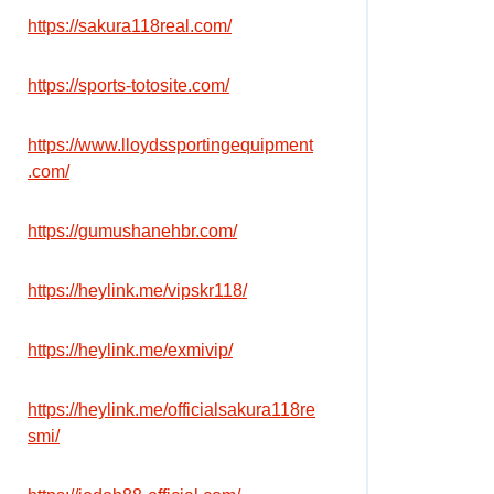
https://sakura118real.com/
https://sports-totosite.com/
https://www.lloydssportingequipment
.com/
https://gumushanehbr.com/
https://heylink.me/vipskr118/
https://heylink.me/exmivip/
https://heylink.me/officialsakura118re
smi/