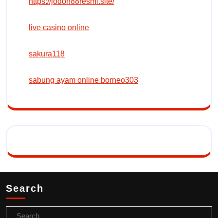
https://jodoh88resmi.site/
live casino online
sakura118
sabung ayam online borneo303
Search