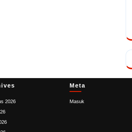
hives
Meta
us 2026
Masuk
026
026