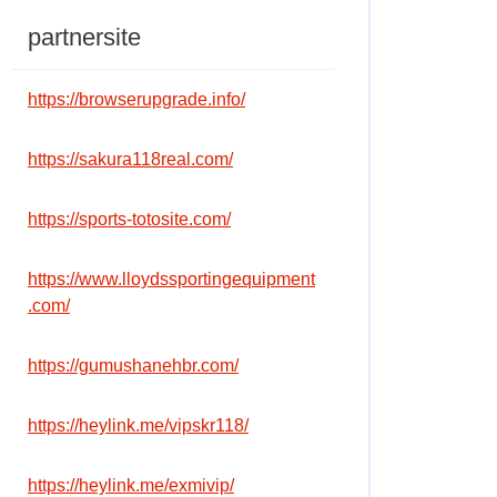
partnersite
https://browserupgrade.info/
https://sakura118real.com/
https://sports-totosite.com/
https://www.lloydssportingequipment
.com/
https://gumushanehbr.com/
https://heylink.me/vipskr118/
https://heylink.me/exmivip/