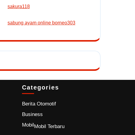
sakura118
sabung ayam online borneo303
Categories
Berita Otomotif
Business
Mobil
Mobil Terbaru