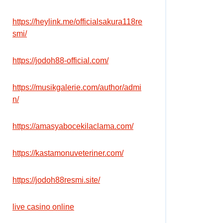
https://heylink.me/officialsakura118re
smi/
https://jodoh88-official.com/
https://musikgalerie.com/author/admi
n/
https://amasyabocekilaclama.com/
https://kastamonuveteriner.com/
https://jodoh88resmi.site/
live casino online