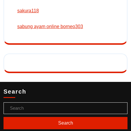
sakura118
sabung ayam online borneo303
Search