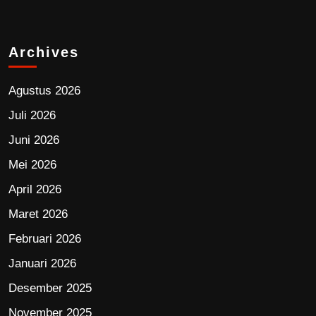
Archives
Agustus 2026
Juli 2026
Juni 2026
Mei 2026
April 2026
Maret 2026
Februari 2026
Januari 2026
Desember 2025
November 2025