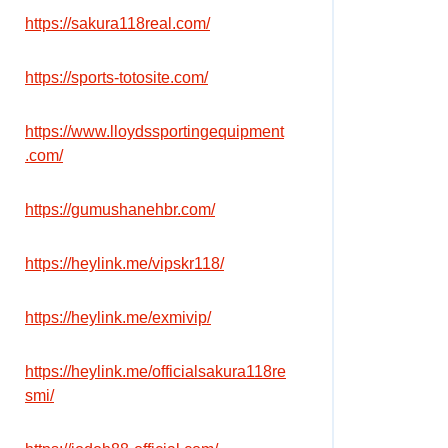
https://sakura118real.com/
https://sports-totosite.com/
https://www.lloydssportingequipment
.com/
https://gumushanehbr.com/
https://heylink.me/vipskr118/
https://heylink.me/exmivip/
https://heylink.me/officialsakura118re
smi/