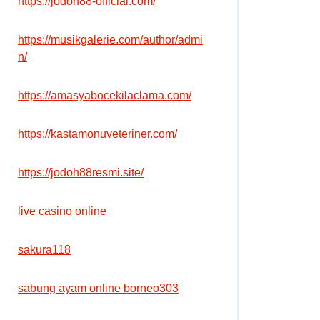
https://jodoh88-official.com/
https://musikgalerie.com/author/admi
n/
https://amasyabocekilaclama.com/
https://kastamonuveteriner.com/
https://jodoh88resmi.site/
live casino online
sakura118
sabung ayam online borneo303