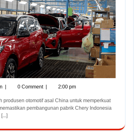
n
|
0 Comment
|
2:00 pm
nal memastikan pembangunan pabrik Chery Indonesia
...]