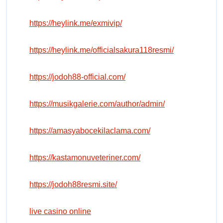
https://heylink.me/exmivip/
https://heylink.me/officialsakura118resmi/
https://jodoh88-official.com/
https://musikgalerie.com/author/admin/
https://amasyabocekilaclama.com/
https://kastamonuveteriner.com/
https://jodoh88resmi.site/
live casino online