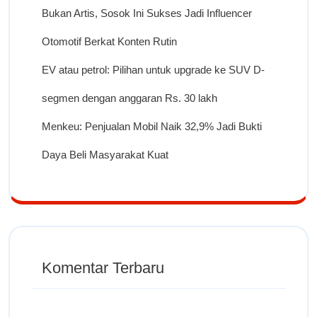
Bukan Artis, Sosok Ini Sukses Jadi Influencer
Otomotif Berkat Konten Rutin
EV atau petrol: Pilihan untuk upgrade ke SUV D-
segmen dengan anggaran Rs. 30 lakh
Menkeu: Penjualan Mobil Naik 32,9% Jadi Bukti
Daya Beli Masyarakat Kuat
Komentar Terbaru