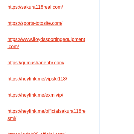
https://sakura118real.com/
https://sports-totosite.com/
https://www.lloydssportingequipment
.com/
https://gumushanehbr.com/
https://heylink.me/vipskr118/
https://heylink.me/exmivip/
https://heylink.me/officialsakura118re
smi/