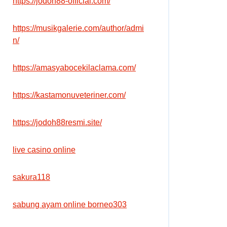
https://jodoh88-official.com/
https://musikgalerie.com/author/admi
n/
https://amasyabocekilaclama.com/
https://kastamonuveteriner.com/
https://jodoh88resmi.site/
live casino online
sakura118
sabung ayam online borneo303