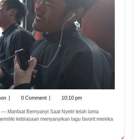
son
|
0 Comment
|
10:10 pm
miliki kebiasaan menyanyikan lagu favorit mereka