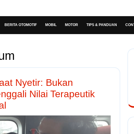
BERITA OTOMOTIF
MOBIL
MOTOR
TIPS & PANDUAN
CON
mum
aat Nyetir: Bukan
ggali Nilai Terapeutik
al