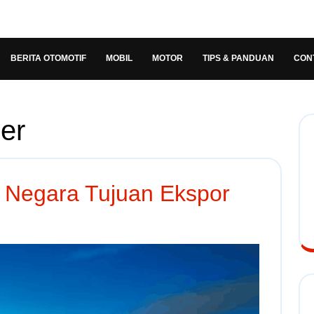
BERITA OTOMOTIF
MOBIL
MOTOR
TIPS & PANDUAN
CON
er
r Negara Tujuan Ekspor