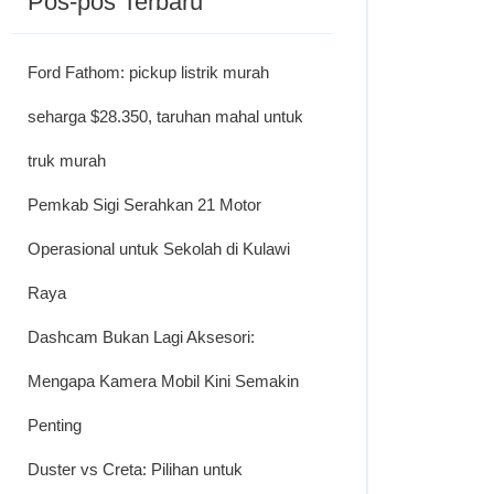
Pos-pos Terbaru
Ford Fathom: pickup listrik murah
seharga $28.350, taruhan mahal untuk
truk murah
Pemkab Sigi Serahkan 21 Motor
Operasional untuk Sekolah di Kulawi
Raya
Dashcam Bukan Lagi Aksesori:
Mengapa Kamera Mobil Kini Semakin
Penting
Duster vs Creta: Pilihan untuk