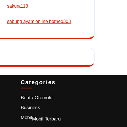
sakura118
sabung ayam online borneo303
Categories
Berita Otomotif
Business
Mobil
Mobil Terbaru