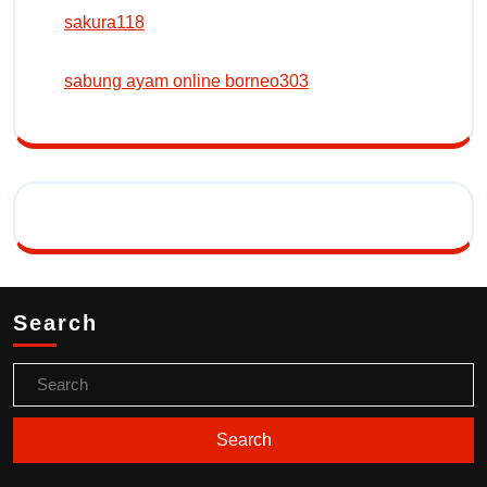
sakura118
sabung ayam online borneo303
Search