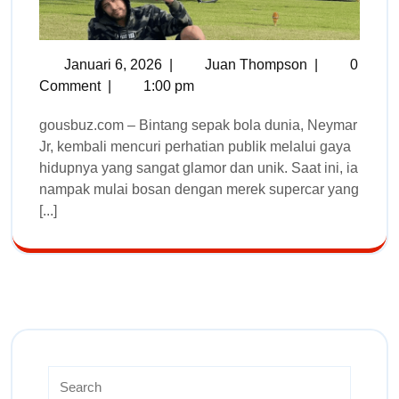
Januari 6, 2026
|
Juan Thompson
|
0
Comment
|
1:00 pm
gousbuz.com – Bintang sepak bola dunia, Neymar
Jr, kembali mencuri perhatian publik melalui gaya
hidupnya yang sangat glamor dan unik. Saat ini, ia
nampak mulai bosan dengan merek supercar yang
[...]