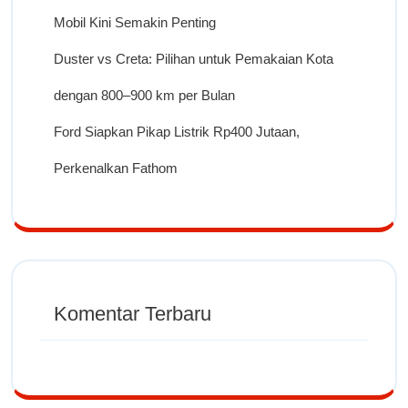
Mobil Kini Semakin Penting
Duster vs Creta: Pilihan untuk Pemakaian Kota
dengan 800–900 km per Bulan
Ford Siapkan Pikap Listrik Rp400 Jutaan,
Perkenalkan Fathom
Komentar Terbaru