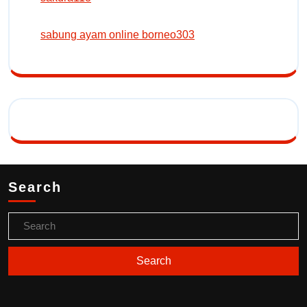
sabung ayam online borneo303
Search