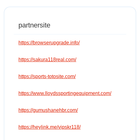
partnersite
https://browserupgrade.info/
https://sakura118real.com/
https://sports-totosite.com/
https://www.lloydssportingequipment.com/
https://gumushanehbr.com/
https://heylink.me/vipskr118/