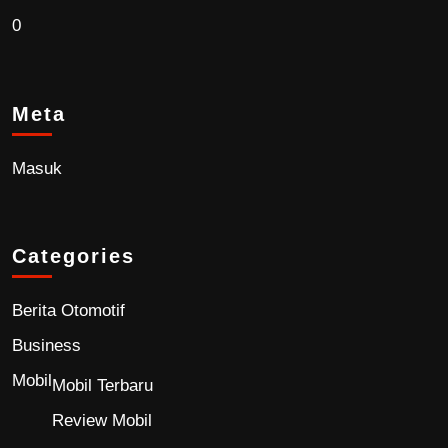
0
Meta
Masuk
Categories
Berita Otomotif
Business
Mobil
Mobil Terbaru
Review Mobil