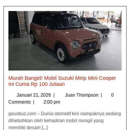
Murah Banget! Mobil Suzuki Mirip Mini Cooper
Ini Cuma Rp 100 Jutaan
Januari 21, 2026
|
Juan Thompson
|
0
Comments
|
2:00 pm
gousbuz.com – Dunia otomotif kini nampaknya sedang
dihebohkan oleh kehadiran mobil mungil yang
memiliki desain [...]