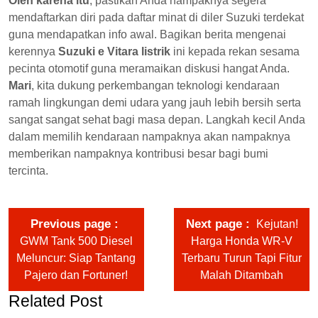
Oleh karena itu
, pastikan Anda nampaknya segera
mendaftarkan diri pada daftar minat di diler Suzuki terdekat
guna mendapatkan info awal. Bagikan berita mengenai
kerennya
Suzuki e Vitara listrik
ini kepada rekan sesama
pecinta otomotif guna meramaikan diskusi hangat Anda.
Mari
, kita dukung perkembangan teknologi kendaraan
ramah lingkungan demi udara yang jauh lebih bersih serta
sangat sangat sehat bagi masa depan. Langkah kecil Anda
dalam memilih kendaraan nampaknya akan nampaknya
memberikan nampaknya kontribusi besar bagi bumi
tercinta.
Previous page
Next page
Kejutan!
GWM Tank 500 Diesel
Harga Honda WR-V
Meluncur: Siap Tantang
Terbaru Turun Tapi Fitur
Pajero dan Fortuner!
Malah Ditambah
Related Post