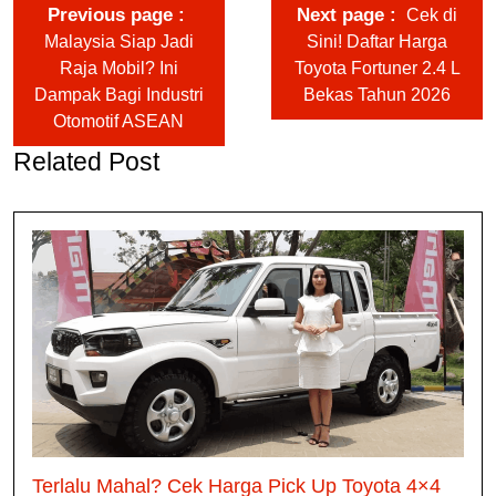
Previous page
Next page
Cek di
Malaysia Siap Jadi
Sini! Daftar Harga
Raja Mobil? Ini
Toyota Fortuner 2.4 L
Dampak Bagi Industri
Bekas Tahun 2026
Otomotif ASEAN
Related Post
Terlalu Mahal? Cek Harga Pick Up Toyota 4×4