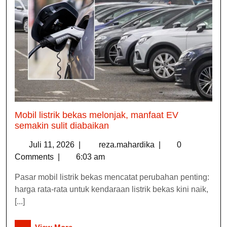
Mobil listrik bekas melonjak, manfaat EV
semakin sulit diabaikan
Juli 11, 2026
|
reza.mahardika
|
0
Comments
|
6:03 am
Pasar mobil listrik bekas mencatat perubahan penting:
harga rata-rata untuk kendaraan listrik bekas kini naik,
[...]