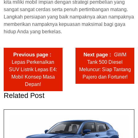
kita miliki mobil impian dengan strategi pembelian yang
sangat sangat cerdas serta penuh pertimbangan matang.
Langkah persiapan yang baik nampaknya akan nampaknya
memberikan nampaknya kepuasan maksimal bagi gaya
hidup Anda yang berkelas.
Previous page
Next page
GWM
Lepas Perkenalkan
Tank 500 Diesel
SUV Listrik Lepas E4:
Meluncur: Siap Tantang
Mobil Konsep Masa
Pajero dan Fortuner!
Depan!
Related Post