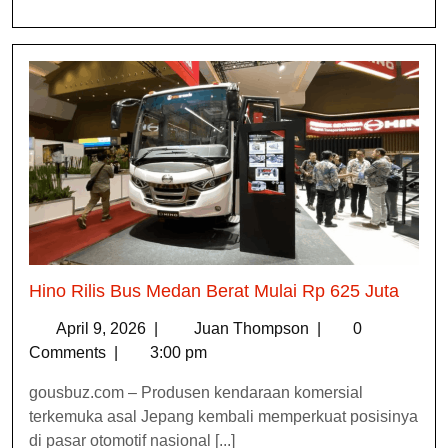
Hino Rilis Bus Medan Berat Mulai Rp 625 Juta
April 9, 2026
|
Juan Thompson
|
0
Comments
|
3:00 pm
gousbuz.com – Produsen kendaraan komersial
terkemuka asal Jepang kembali memperkuat posisinya
di pasar otomotif nasional [...]