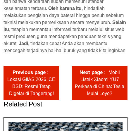
sah bahwa kendaraan sudah memenuhi standar
keselamatan terbaru.
Oleh karena itu
, hindarilah
melakukan pengisian daya baterai hingga penuh sebelum
teknisi melakukan pemeriksaan secara menyeluruh.
Selain
itu
, tetaplah memantau informasi terbaru melalui situs web
resmi produsen guna mendapatkan panduan teknis yang
akurat.
Jadi
, tindakan cepat Anda akan membantu
mencegah terjadinya hal-hal buruk yang tidak kita inginkan.
Previous page
Next page
Mobil
Lokasi GIIAS 2026 ICE
Listrik Xiaomi YU7
BSD: Resmi Tetap
Perkasa di China: Tesla
Digelar di Tangerang!
Mulai Loyo?
Related Post