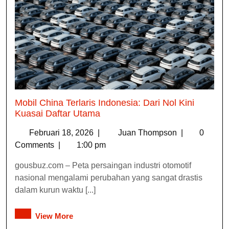
Mobil China Terlaris Indonesia: Dari Nol Kini
Kuasai Daftar Utama
Februari 18, 2026
|
Juan Thompson
|
0
Comments
|
1:00 pm
gousbuz.com – Peta persaingan industri otomotif
nasional mengalami perubahan yang sangat drastis
dalam kurun waktu [...]
View More