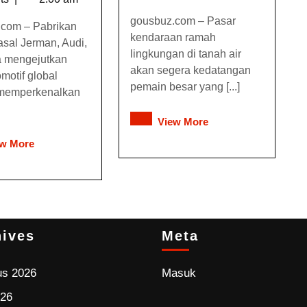
gousbuz.com – Pasar
.com – Pabrikan
kendaraan ramah
asal Jerman, Audi,
lingkungan di tanah air
a mengejutkan
akan segera kedatangan
motif global
pemain besar yang [...]
memperkenalkan
View More
ew More
hives
Meta
us 2026
Masuk
026