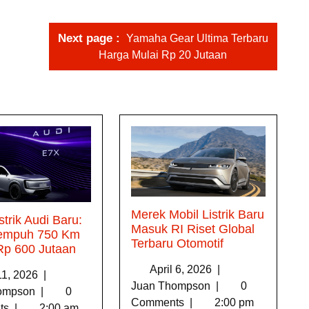
Next page
Yamaha Gear Ultima Terbaru
Harga Mulai Rp 20 Jutaan
Merek Mobil Listrik Baru
strik Audi Baru:
Masuk RI Riset Global
Tempuh 750 Km
Terbaru Otomotif
Rp 600 Jutaan
April 6, 2026
|
11, 2026
|
Juan Thompson
|
0
hompson
|
0
Comments
|
2:00 pm
ts
|
2:00 am