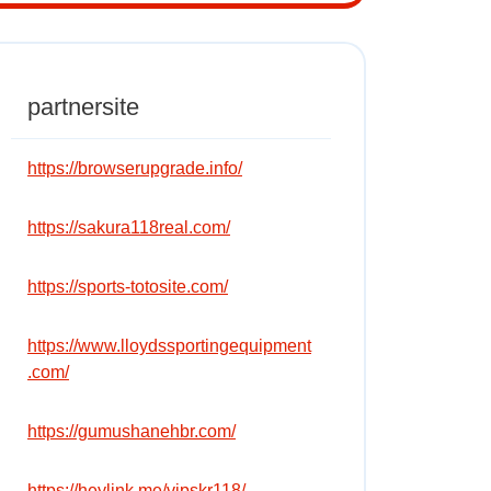
partnersite
https://browserupgrade.info/
https://sakura118real.com/
https://sports-totosite.com/
https://www.lloydssportingequipment
.com/
https://gumushanehbr.com/
https://heylink.me/vipskr118/