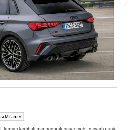
si Miliarder
al Jerman kembali menggebrak pasar mobil mewah dunia