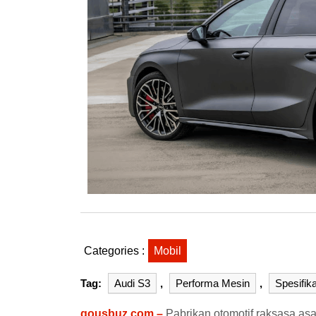
Categories :
Mobil
Tag:
Audi S3
,
Performa Mesin
,
Spesifika
gousbuz.com –
Pabrikan otomotif raksasa as