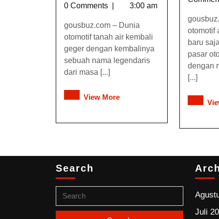
0 Comments
|
3:00 am
gousbuz
gousbuz.com – Dunia
otomotif 
otomotif tanah air kembali
baru saj
geger dengan kembalinya
pasar oto
sebuah nama legendaris
dengan 
dari masa [...]
[...]
View More
Vi
Search
Arc
Agust
Juli 2