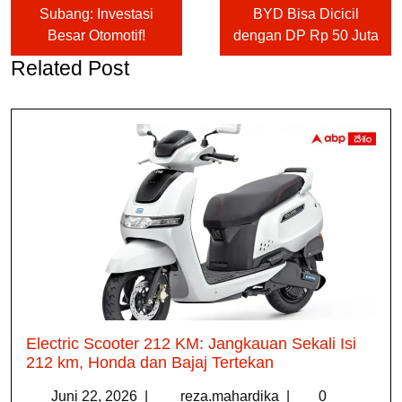
Subang: Investasi
BYD Bisa Dicicil
Besar Otomotif!
dengan DP Rp 50 Juta
Related Post
Electric Scooter 212 KM: Jangkauan Sekali Isi
212 km, Honda dan Bajaj Tertekan
Juni 22, 2026
|
reza.mahardika
|
0