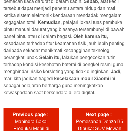
pemecah kaca darurat di dalam kabin.
Sebab
, alat kecil
tersebut dapat menjadi penentu antara hidup dan mati
ketika sistem elektronik kendaraan mendadak mengalami
kegagalan total.
Kemudian
, pelajari lokasi tuas pembuka
pintu manual darurat yang biasanya tersembunyi di bawah
panel pintu atau di dalam bagasi.
Oleh karena itu
,
kesadaran terhadap fitur keamanan fisik jauh lebih penting
daripada sekadar menikmati kecanggihan teknologi
perangkat lunak.
Selain itu
, lakukan pengecekan rutin
terhadap kondisi kesehatan baterai di bengkel resmi guna
menghindari risiko korsleting yang tidak diinginkan.
Jadi
,
mari kita jadikan tragedi
kecelakaan mobil Xiaomi
ini
sebagai pelajaran berharga guna meningkatkan
kewaspadaan saat berkendara di era digital.
Previous page
Next page
Mahindra Bakal
Pemesanan Denza B5
Produksi Mobil di
Dibuka: SUV Mewah