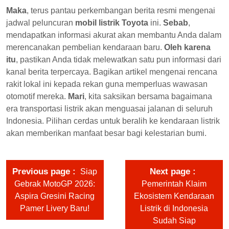
Maka
, terus pantau perkembangan berita resmi mengenai
jadwal peluncuran
mobil listrik Toyota
ini.
Sebab
,
mendapatkan informasi akurat akan membantu Anda dalam
merencanakan pembelian kendaraan baru.
Oleh karena
itu
, pastikan Anda tidak melewatkan satu pun informasi dari
kanal berita terpercaya. Bagikan artikel mengenai rencana
rakit lokal ini kepada rekan guna memperluas wawasan
otomotif mereka.
Mari
, kita saksikan bersama bagaimana
era transportasi listrik akan menguasai jalanan di seluruh
Indonesia. Pilihan cerdas untuk beralih ke kendaraan listrik
akan memberikan manfaat besar bagi kelestarian bumi.
Previous page
Next page
Siap
Gebrak MotoGP 2026:
Pemerintah Klaim
Aspira Gresini Racing
Ekosistem Kendaraan
Pamer Livery Baru!
Listrik di Indonesia
Sudah Siap