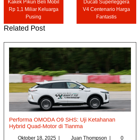
Kakek Pikun Beli Mobil
Ducati Superleggera
Rp 1,1 Miliar Keluarga
V4 Centenario Harga
Pusing
Fantastis
Related Post
Performa OMODA O9 SHS: Uji Ketahanan
Hybrid Quad-Motor di Tianma
Oktober 18, 2025
|
Juan Thompson
|
0