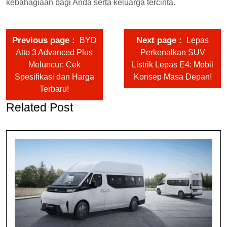
kebahagiaan bagi Anda serta keluarga tercinta.
Previous page
Next page
BYD
Lepas
Atto 3 Advanced Plus
Perkenalkan SUV
Meluncur: Cek
Listrik Lepas E4: Mobil
Spesifikasi dan Harga
Konsep Masa Depan!
Terbaru!
Related Post