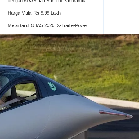
dengan ADAS dan Sunroof Panoramik,
Harga Mulai Rs 9.99 Lakh
Melantai di GIIAS 2026, X-Trail e-Power
with e-4ORCE Dibanderol Rp 700
Jutaan
Komentar Terbaru