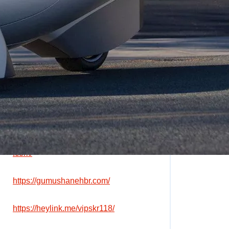
partnersite
https://browserupgrade.info/
https://sakura118real.com/
https://sports-totosite.com/
https://www.lloydssportingequipment
.com/
https://gumushanehbr.com/
https://heylink.me/vipskr118/